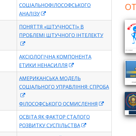
new
window
OT
СОЦІАЛЬНОФІЛОСОФСЬКОГО
window
Opens
АНАЛІЗУ
in
ПОНЯТТЯ «ШТУЧНОCТІ» В
a
ПРОБЛЕМІ ШТУЧНОГО ІНТЕЛЕКТУ
new
Opens
window
in
АКСІОЛОГІЧНА КОМПОНЕНТА
a
Opens
ЕТИКИ НЕНАСИЛЛЯ
new
in
window
АМЕРИКАНСЬКА МОДЕЛЬ
a
СОЦІАЛЬНОГО УПРАВЛІННЯ: СПРОБА
new
Opens
window
in
Opens
ФІЛОСОФСЬКОГО ОСМИСЛЕННЯ
a
in
ОСВІТА ЯК ФАКТОР СТАЛОГО
new
a
Opens
РОЗВИТКУ СУСПІЛЬСТВА
window
new
in