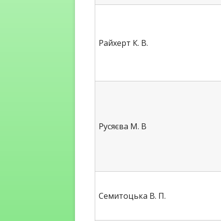
Райхерт К. В.
Русяєва М. В
Семитоцька В. П.