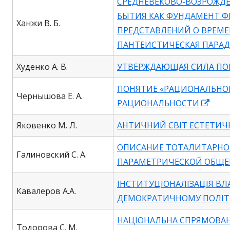
СРЕДНЕВЕКОВО-ВОЗРОЖД
a
БЫТИЯ КАК ФУНДАМЕНТ 
new
Ханжи В. Б.
ПРЕДСТАВЛЕНИЙ О ВРЕМЕН
window
ПАНТЕИСТИЧЕСКАЯ ПАРА
Худенко А. В.
УТВЕРЖДАЮЩАЯ СИЛА ПО
ПОНЯТИЕ «РАЦИОНАЛЬНОЕ
Чернышова Е. А
.
Ope
РАЦИОНАЛЬНОСТИ
in
Яковенко М. Л.
АНТИЧНИЙ СВІТ ЕСТЕТИЧ
a
new
ОПИСАНИЕ ТОТАЛИТАРНОГ
Галиновский С. А.
wind
ПАРАМЕТРИЧЕСКОЙ ОБЩЕ
ІНСТИТУЦІОНАЛІЗАЦІЯ ВЛА
Кавалеров А.А.
ДЕМОКРАТИЧНОМУ ПОЛІТ
НАЦІОНАЛЬНА СПРЯМОВАН
Тодорова С. М.