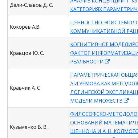
АНАЛИЗ КОНЦЕПЦИЙ Т. КУ
a
Дели-Славов Д. С.
КАТЕГОРИЯХ ПАРАМЕТРИЧ
new
window
ЦЕННОСТНО-ЭПИСТЕМОЛ
Кокорев А.В.
КОММУНИКАТИВНОЙ РАЦ
КОГНИТИВНОЕ МОДЕЛИРОВ
Кравцов Ю. С.
ФАКТОР ИНФОРМАТИЗАЦ
Opens
РЕАЛЬНОСТИ
in
ПАРАМЕТРИЧЕСКАЯ ОБЩАЯ
a
А.И.УЁМОВА КАК МЕТОДО
new
Кравчик А. С
ЛОГИЧЕСКОЙ ЭКСПЛИКАЦ
window
Op
МОДЕЛИ МНОЖЕСТВ
in
ФИЛОСОФСКО-МЕТОДОЛО
a
ОСНОВАНИЙ МАТЕМАТИЧЕ
ne
Кузьменко В. В.
ШЕННОНА И А. Н. КОЛМОГ
win