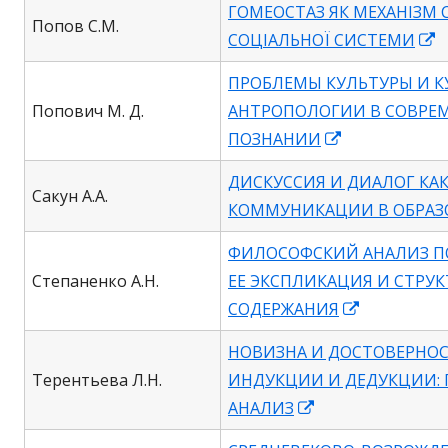
ГОМЕОСТАЗ ЯК МЕХАНІЗМ 
a
Попов С.М.
O
СОЦІАЛЬНОЇ СИСТЕМИ
new
i
window
ПРОБЛЕМЫ КУЛЬТУРЫ И 
a
Попович М. Д.
АНТРОПОЛОГИИ В СОВРЕ
n
Opens
ПОЗНАНИИ
w
in
ДИСКУССИЯ И ДИАЛОГ КА
a
Сакун А.А.
КОММУНИКАЦИИ В ОБРАЗ
new
window
ФИЛОСОФСКИЙ АНАЛИЗ П
Степаненко А.Н.
ЕЕ ЭКСПЛИКАЦИЯ И СТРУ
Opens
СОДЕРЖАНИЯ
in
НОВИЗНА И ДОСТОВЕРНО
a
Терентьева Л.Н.
ИНДУКЦИИ И ДЕДУКЦИИ:
new
Opens
АНАЛИЗ
window
in