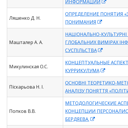
Opens
ИНФОРМАЦИИ
in
ОПРЕДЕЛЕНИЕ ПОНЯТИЯ «
a
Ляшенко Д. Н.
Opens
ПОНИМАНИЯ
new
in
window
НАЦІОНАЛЬНО-КУЛЬТУРНІ 
a
Машталер А. А.
ГЛОБАЛЬНИХ ВИМІРАХ ІН
new
Opens
СУСПІЛЬСТВА
window
in
КОНЦЕПТУАЛЬНЫЕ АСПЕК
a
Микулинская О.С.
Opens
КУРРИКУЛУМА
new
in
window
ОСНОВНІ ТЕОРЕТИКО-МЕТ
a
Піскарьова Н. І.
АНАЛІЗУ ПОНЯТТЯ «ПОЛІТ
new
window
МЕТОДОЛОГИЧЕСКИЕ АСП
Попков В.В.
КОНЦЕПЦИИ ПЕРСОНАЛИС
Opens
БЕРДЯЕВА.
in