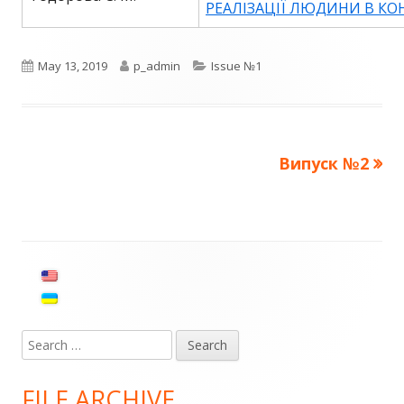
РЕАЛІЗАЦІЇ ЛЮДИНИ В КОН
Published
Author
Categories
May 13, 2019
p_admin
Issue №1
on
Next
Випуск №2
Post
article:
navigation
Main
Sidebar
Search
for:
FILE ARCHIVE