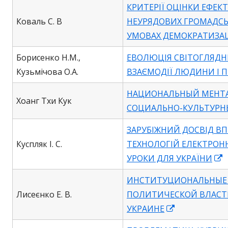
КРИТЕРІЇ ОЦІНКИ ЕФЕК
Коваль С. В
НЕУРЯДОВИХ ГРОМАДСЬ
УМОВАХ ДЕМОКРАТИЗАЦ
Борисенко Н.М.,
ЕВОЛЮЦІЯ СВІТОГЛЯДНИ
Кузьмічова О.А.
ВЗАЄМОДІЇ ЛЮДИНИ І 
НАЦИОНАЛЬНЫЙ МЕНТА
Хоанг Тхи Кук
СОЦИАЛЬНО-КУЛЬТУРН
ЗАРУБІЖНИЙ ДОСВІД В
Куспляк І. С.
ТЕХНОЛОГІЙ ЕЛЕКТРОН
O
УРОКИ ДЛЯ УКРАЇНИ
i
ИНСТИТУЦИОНАЛЬНЫЕ
a
Лисеєнко Е. В.
ПОЛИТИЧЕСКОЙ ВЛАСТ
Opens
УКРАИНЕ
w
in