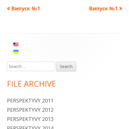
Previous
Next
Випуск №1
Випуск №1
Post
article:
article:
navigation
Main
Sidebar
Search
for:
FILE ARCHIVE
PERSPEKTYVY 2011
PERSPEKTYVY 2012
PERSPEKTYVY 2013
PERSPEKTYVY 2014