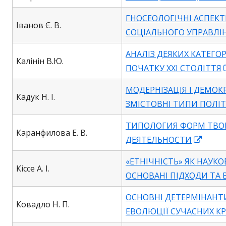
ГНОСЕОЛОГІЧНІ АСПЕКТ
Іванов Є. В.
СОЦІАЛЬНОГО УПРАВЛІ
АНАЛІЗ ДЕЯКИХ КАТЕГО
Калінін В.Ю.
ПОЧАТКУ ХХІ СТОЛІТТЯ
МОДЕРНІЗАЦІЯ І ДЕМОК
Кадук Н. І.
ЗМІСТОВНІ ТИПИ ПОЛІ
ТИПОЛОГИЯ ФОРМ ТВО
Каранфилова Е. В.
Open
ДЕЯТЕЛЬНОСТИ
in
«ЕТНІЧНІСТЬ» ЯК НАУКО
a
Кіссе А. І.
ОСНОВАНІ ПІДХОДИ ТА
new
wind
ОСНОВНІ ДЕТЕРМІНАНТ
Ковадло Н. П.
ЕВОЛЮЦІЇ СУЧАСНИХ КР