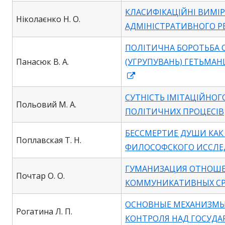
in
КЛАСИФІКАЦІЙНІ ВИМІ
a
Ніколаєнко Н. О.
АДМІНІСТРАТИВНОГО Р
new
window
ПОЛІТИЧНА БОРОТЬБА С
Панасюк В. А.
(УГРУПУВАНЬ) ГЕТЬМАН
Opens
in
СУТНІСТЬ ІМІТАЦІЙНО
a
Польовий М. А.
ПОЛІТИЧНИХ ПРОЦЕСІВ
new
window
БЕССМЕРТИЕ ДУШИ КАК
Поплавская Т. Н.
ФИЛОСОФСКОГО ИССЛЕ
ГУМАНИЗАЦИЯ ОТНОШ
Почтар О. О.
КОММУНИКАТИВНЫХ СР
ОСНОВНЫЕ МЕХАНИЗМЫ
Рогатина Л. П.
КОНТРОЛЯ НАД ГОСУД