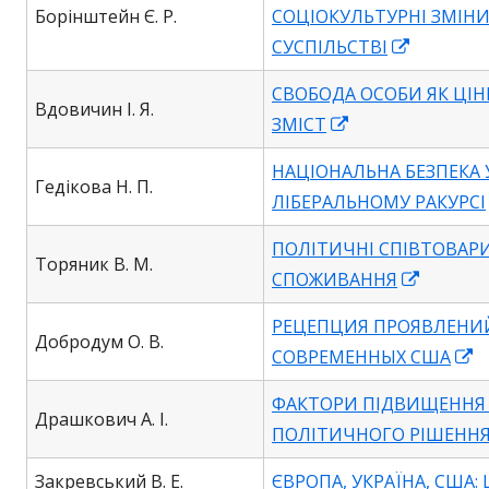
Борінштейн Є. Р.
СОЦІОКУЛЬТУРНІ ЗМІНИ
Opens
СУСПІЛЬСТВІ
in
СВОБОДА ОСОБИ ЯК ЦІН
a
Вдовичин І. Я.
Opens
ЗМІСТ
new
in
window
НАЦІОНАЛЬНА БЕЗПЕКА 
a
Гедікова Н. П.
ЛІБЕРАЛЬНОМУ РАКУРСІ
new
window
ПОЛІТИЧНІ СПІВТОВАР
Торяник В. М.
Opens
СПОЖИВАННЯ
in
РЕЦЕПЦИЯ ПРОЯВЛЕНИ
a
Добродум О. В.
O
СОВРЕМЕННЫХ США
new
in
window
ФАКТОРИ ПІДВИЩЕННЯ
a
Драшкович А. І.
ПОЛІТИЧНОГО РІШЕНН
n
w
Закревський В. Е.
ЄВРОПА, УКРАЇНА, США: