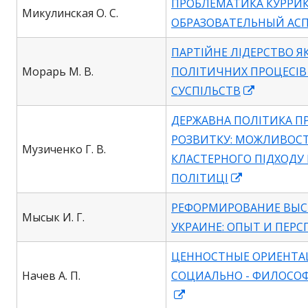
ПРОБЛЕМАТИКА КУРРИ
a
Микулинская О. С.
ОБРАЗОВАТЕЛЬНЫЙ АС
new
window
ПАРТІЙНЕ ЛІДЕРСТВО Я
Морарь М. В.
ПОЛІТИЧНИХ ПРОЦЕСІ
Opens
СУСПІЛЬСТВ
in
ДЕРЖАВНА ПОЛІТИКА П
a
РОЗВИТКУ: МОЖЛИВОСТ
new
Музиченко Г. В.
КЛАСТЕРНОГО ПІДХОДУ 
window
Opens
ПОЛІТИЦІ
in
РЕФОРМИРОВАНИЕ ВЫС
a
Мысык И. Г.
УКРАИНЕ: ОПЫТ И ПЕР
new
window
ЦЕННОСТНЫЕ ОРИЕНТА
Начев А. П.
СОЦИАЛЬНО - ФИЛОСО
Opens