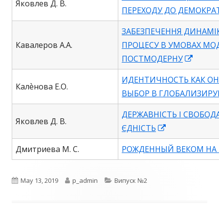
Яковлев Д. В.
ПЕРЕХОДУ ДО ДЕМОКРАТ
ЗАБЕЗПЕЧЕННЯ ДИНАМІ
Кавалеров А.А.
ПРОЦЕСУ В УМОВАХ МО
Opens
ПОСТМОДЕРНУ
in
ИДЕНТИЧНОСТЬ КАК О
a
Калѐнова Е.О.
ВЫБОР В ГЛОБАЛИЗИР
new
windo
ДЕРЖАВНІСТЬ І СВОБОД
Яковлев Д. В.
Opens
ЄДНІСТЬ
in
Дмитриева М. С.
РОЖДЕННЫЙ ВЕКОМ НА 
a
new
Published
Author
Categories
May 13, 2019
p_admin
Випуск №2
window
on