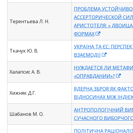
ПРОБЛЕМА УСТОЙЧИВО
АССЕРТОРИЧЕСКОЙ СИ
Терентьева Л. Н.
АРИСТОТЕЛЯ: « ДВОИЦА
Opens
ФОРМАХ
in
УКРАЇНА ТА ЄС: ПЕРСПЕ
a
Ткачук Ю. В.
Opens
ВЗАЄМОДІЇ
new
in
window
НУЖДАЕТСЯ ЛИ МЕТАФИ
a
Халапсис А. В.
Open
«ОПРАВДАНИИ»?
new
in
window
ЯДЕРНА ЗБРОЯ ЯК ФАКТО
a
Хижняк Д.Г.
ВІДНОСИНАХ МІЖ ІНДІ
new
wind
АНТРОПОЛОГІЧНИЙ ВИ
Шабанов М. О.
СУЧАСНОГО ВИБОРЧОГО 
ПОЛІТИЧНА РАЦІОНАЛІЗ